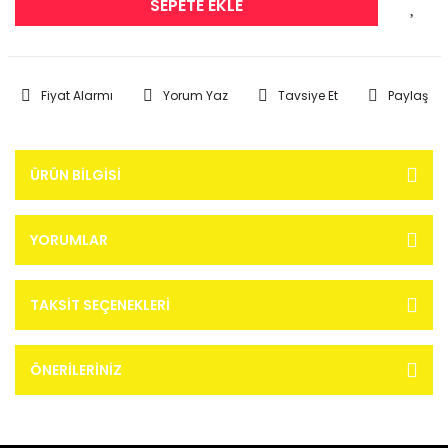
SEPETE EKLE
Fiyat Alarmı
Yorum Yaz
Tavsiye Et
Paylaş
ÜRÜN BILGISI
YORUMLAR
TAKSIT SEÇENEKLERI
ÖNERILERINIZ