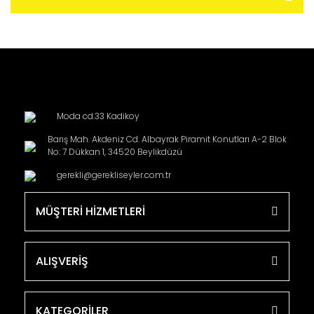
Moda cd.33 Kadikoy
Barış Mah. Akdeniz Cd. Albayrak Piramit Konutları A-2 Blok
No: 7 Dükkan 1, 34520 Beylikdüzü
gerekli@gerekliseyler.com.tr
MÜŞTERİ HİZMETLERİ
ALIŞVERİŞ
KATEGORİLER