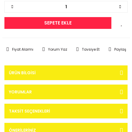
SEPETE EKLE
Fiyat Alarmı
Yorum Yaz
Tavsiye Et
Paylaş
ÜRÜN BILGISI
YORUMLAR
TAKSIT SEÇENEKLERI
ÖNERILERINIZ