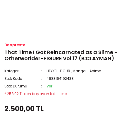
Banpresto
That Time I Got Reincarnated as a Slime -
Otherworlder-FIGURE vol.17 (B:CLAYMAN)
Kategori
HEYKEL-FİGÜR
,
Manga - Anime
Stok Kodu
4983164192438
Stok Durumu
Var
* 258,02 TL den başlayan taksitlerle!!
2.500,00 TL