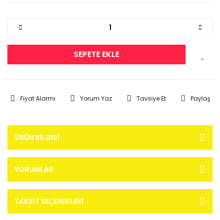
SEPETE EKLE
Fiyat Alarmı
Yorum Yaz
Tavsiye Et
Paylaş
ÜRÜN BILGISI
YORUMLAR
TAKSIT SEÇENEKLERI