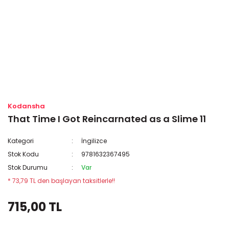
Kodansha
That Time I Got Reincarnated as a Slime 11
Kategori
İngilizce
Stok Kodu
9781632367495
Stok Durumu
Var
* 73,79 TL den başlayan taksitlerle!!
715,00 TL