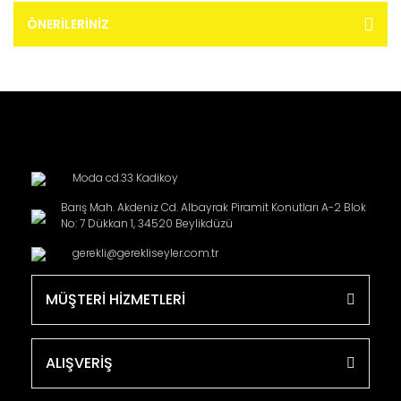
ÖNERILERINIZ
Moda cd.33 Kadikoy
Barış Mah. Akdeniz Cd. Albayrak Piramit Konutları A-2 Blok
No: 7 Dükkan 1, 34520 Beylikdüzü
gerekli@gerekliseyler.com.tr
MÜŞTERİ HİZMETLERİ
ALIŞVERİŞ