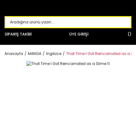
SİPARİŞ TAKİBİ
ÜYE GİRİŞİ
Anasayfa
MANGA
İngilizce
That Time I Got Reincarnated as a Sli