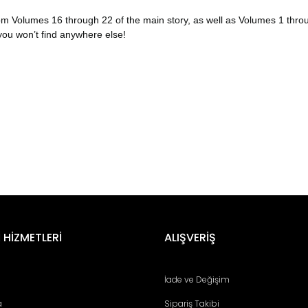
 from Volumes 16 through 22 of the main story, as well as Volumes 1 thr
 you won’t find anywhere else!
er konularda yetersiz gördüğünüz noktaları öneri formunu kullanarak tara
Bu ürüne ilk yorumu siz yapın!
 HİZMETLERİ
ALIŞVERİŞ
Yorum Yaz
İade ve Değişim
a
Sipariş Takibi