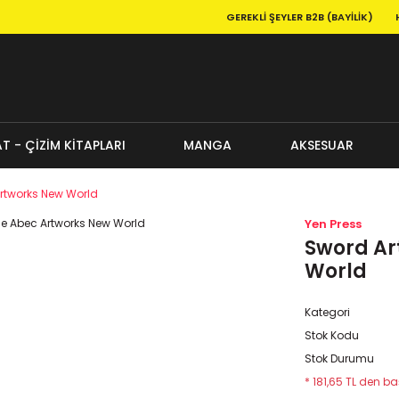
GEREKLI ŞEYLER B2B (BAYILIK)
T - ÇİZİM KİTAPLARI
MANGA
AKSESUAR
Artworks New World
Yen Press
Sword Ar
World
Kategori
Stok Kodu
Stok Durumu
* 181,65 TL den baş