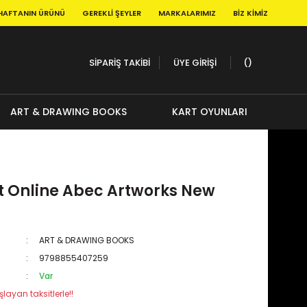
HAFTANIN ÜRÜNÜ
GEREKLI ŞEYLER
MARKALARIMIZ
BIZ KIMIZ
SİPARİŞ TAKİBİ
ÜYE GİRİŞİ
ART & DRAWING BOOKS
KART OYUNLARI
t Online Abec Artworks New
ART & DRAWING BOOKS
9798855407259
Var
layan taksitlerle!!