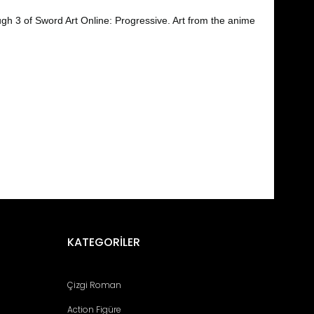
ough 3 of Sword Art Online: Progressive. Art from the anime
fımıza iletebilirsiniz.
KATEGORİLER
Çizgi Roman
Action Figüre