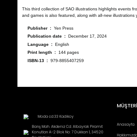
This third collection of SAO illustrations highlights events
and games is also featured, along with all-new illustrations
Publisher ‏ : ‎
Yen Press
Publication date ‏ : ‎
December 17, 2024
Language ‏ : ‎
English
Print length ‏ : ‎
144 pages
ISBN-13 ‏ : ‎
979-8855407259
Bu ürünün fiyat bilgisi, resim, ürün açıklamalarında ve diğ
Görüş ve önerileriniz için teşekkür ederiz.
Ürün resmi kalitesiz, bozuk veya görüntülenemiyor.
MÜŞTERİ
Ürün açıklamasında eksik bilgiler bulunuyor.
Moda cd.33 Kadikoy
Ürün bilgilerinde hatalar bulunuyor.
Anasayfa
Barış Mah. Akdeniz Cd. Albayrak Piramit
Ürün fiyatı diğer sitelerden daha pahalı.
Konutları A-2 Blok No: 7 Dükkan 1, 34520
Hakkımızd
Bu ürüne benzer farklı alternatifler olmalı.