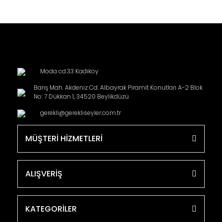
Moda cd.33 Kadikoy
Barış Mah. Akdeniz Cd. Albayrak Piramit Konutları A-2 Blok
No: 7 Dükkan 1, 34520 Beylikdüzü
gerekli@gerekliseyler.com.tr
MÜŞTERİ HİZMETLERİ
ALIŞVERİŞ
KATEGORİLER