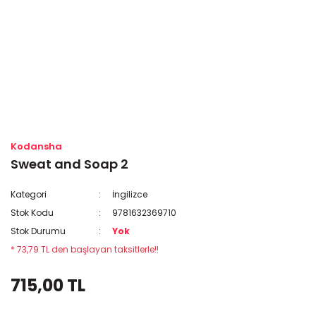
Kodansha
Sweat and Soap 2
Kategori
İngilizce
Stok Kodu
9781632369710
Stok Durumu
Yok
* 73,79 TL den başlayan taksitlerle!!
715,00 TL