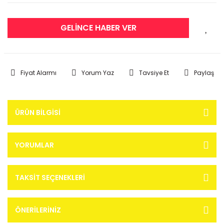
GELİNCE HABER VER
Fiyat Alarmı
Yorum Yaz
Tavsiye Et
Paylaş
ÜRÜN BILGISI
YORUMLAR
TAKSIT SEÇENEKLERI
ÖNERILERINIZ