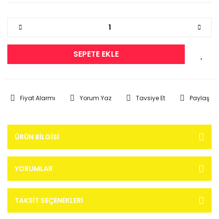
SEPETE EKLE
Fiyat Alarmı
Yorum Yaz
Tavsiye Et
Paylaş
ÜRÜN BILGISI
YORUMLAR
TAKSIT SEÇENEKLERI