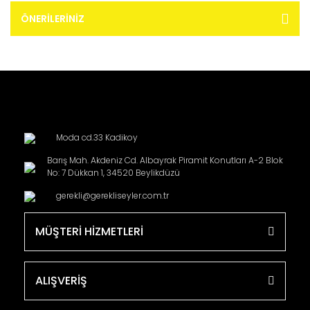
ÖNERILERINIZ
Moda cd.33 Kadikoy
Barış Mah. Akdeniz Cd. Albayrak Piramit Konutları A-2 Blok
No: 7 Dükkan 1, 34520 Beylikdüzü
gerekli@gerekliseyler.com.tr
MÜŞTERİ HİZMETLERİ
ALIŞVERİŞ