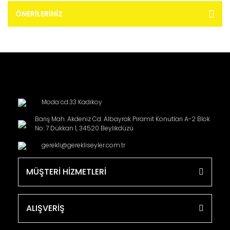
ÖNERILERINIZ
Moda cd.33 Kadikoy
Barış Mah. Akdeniz Cd. Albayrak Piramit Konutları A-2 Blok
No: 7 Dükkan 1, 34520 Beylikdüzü
gerekli@gerekliseyler.com.tr
MÜŞTERİ HİZMETLERİ
ALIŞVERİŞ