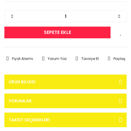
SEPETE EKLE
Fiyat Alarmı
Yorum Yaz
Tavsiye Et
Paylaş
ÜRÜN BILGISI
YORUMLAR
TAKSIT SEÇENEKLERI