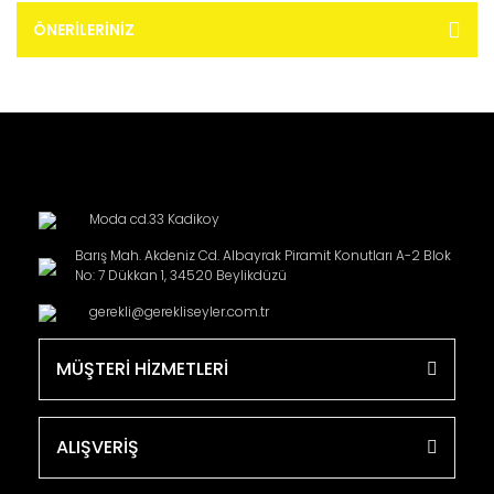
ÖNERILERINIZ
Moda cd.33 Kadikoy
Barış Mah. Akdeniz Cd. Albayrak Piramit Konutları A-2 Blok
No: 7 Dükkan 1, 34520 Beylikdüzü
gerekli@gerekliseyler.com.tr
MÜŞTERİ HİZMETLERİ
ALIŞVERİŞ