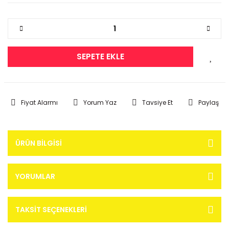
SEPETE EKLE
Fiyat Alarmı
Yorum Yaz
Tavsiye Et
Paylaş
ÜRÜN BILGISI
YORUMLAR
TAKSIT SEÇENEKLERI