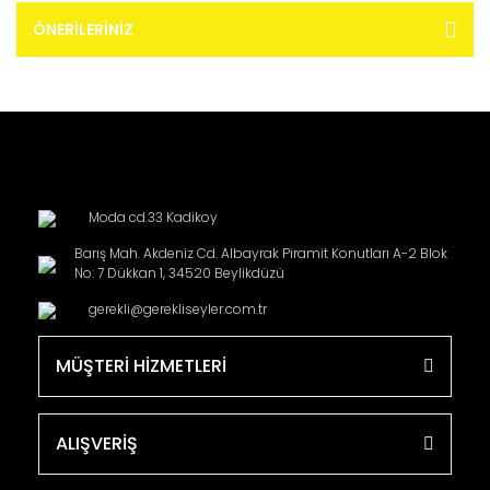
ÖNERILERINIZ
Moda cd.33 Kadikoy
Barış Mah. Akdeniz Cd. Albayrak Piramit Konutları A-2 Blok
No: 7 Dükkan 1, 34520 Beylikdüzü
gerekli@gerekliseyler.com.tr
MÜŞTERİ HİZMETLERİ
ALIŞVERİŞ