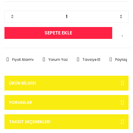
SEPETE EKLE
Fiyat Alarmı
Yorum Yaz
Tavsiye Et
Paylaş
ÜRÜN BILGISI
YORUMLAR
TAKSIT SEÇENEKLERI