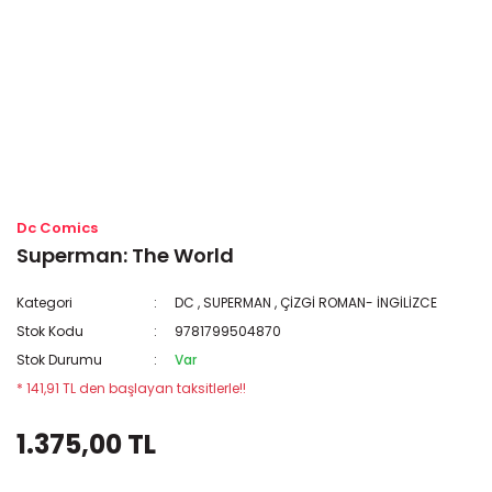
Dc Comics
Superman: The World
Kategori
DC
,
SUPERMAN
,
ÇİZGİ ROMAN- İNGİLİZCE
Stok Kodu
9781799504870
Stok Durumu
Var
* 141,91 TL den başlayan taksitlerle!!
1.375,00 TL