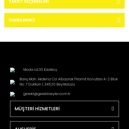
TAKSIT SEÇENEKLERI
ÖNERILERINIZ
Moda cd.33 Kadikoy
Barış Mah. Akdeniz Cd. Albayrak Piramit Konutları A-2 Blok
No: 7 Dükkan 1, 34520 Beylikdüzü
gerekli@gerekliseyler.com.tr
MÜŞTERİ HİZMETLERİ