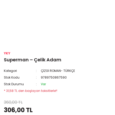
YKY
Superman – Çelik Adam
Kategori
ÇİZGİ ROMAN- TÜRKÇE
Stok Kodu
9789750867590
Stok Durumu
Var
* 31,58 TL den başlayan taksitlerle!!
360,00 TL
306,00 TL