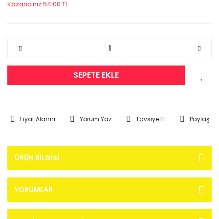
Kazancınız 54.00 TL
SEPETE EKLE
Fiyat Alarmı
Yorum Yaz
Tavsiye Et
Paylaş
ÜRÜN BILGISI
YORUMLAR