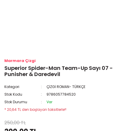
Marmara Çizgi
Superior Spider-Man Team-Up Sayı 07 -
Punisher & Daredevil
Kategori
ÇİZGİ ROMAN- TÜRKÇE
Stok Kodu
9786057784520
Stok Durumu
Var
* 20,64 TL den başlayan taksitlerle!!
250,00 TL