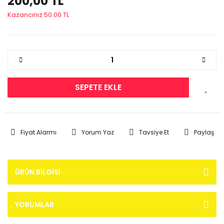
200,00 TL
Kazancınız 50.00 TL
SEPETE EKLE
Fiyat Alarmı
Yorum Yaz
Tavsiye Et
Paylaş
ÜRÜN BILGISI
YORUMLAR