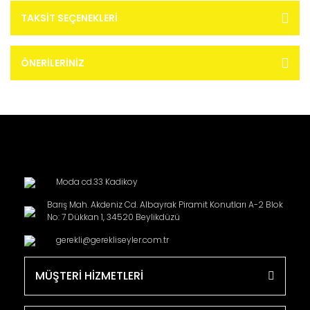
TAKSIT SEÇENEKLERI
ÖNERILERINIZ
Moda cd.33 Kadikoy
Barış Mah. Akdeniz Cd. Albayrak Piramit Konutları A-2 Blok
No: 7 Dükkan 1, 34520 Beylikdüzü
gerekli@gerekliseyler.com.tr
MÜŞTERİ HİZMETLERİ