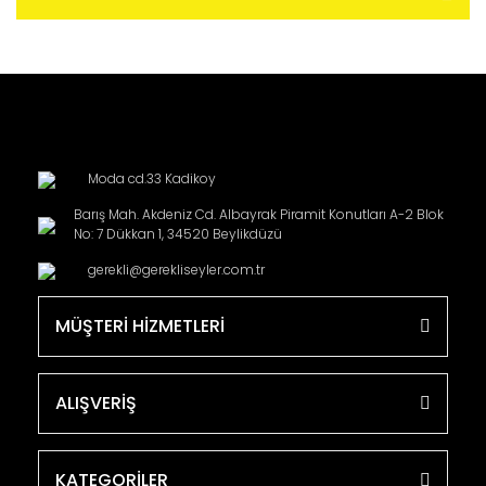
Moda cd.33 Kadikoy
Barış Mah. Akdeniz Cd. Albayrak Piramit Konutları A-2 Blok
No: 7 Dükkan 1, 34520 Beylikdüzü
gerekli@gerekliseyler.com.tr
MÜŞTERİ HİZMETLERİ
ALIŞVERİŞ
KATEGORİLER