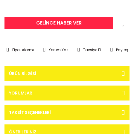
GELİNCE HABER VER
Fiyat Alarmı
Yorum Yaz
Tavsiye Et
Paylaş
ÜRÜN BILGISI
YORUMLAR
TAKSIT SEÇENEKLERI
ÖNERILERINIZ