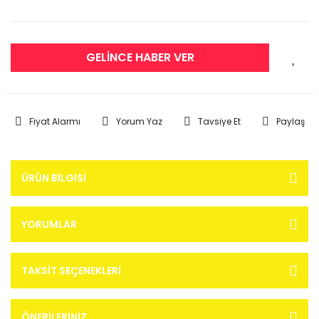
GELİNCE HABER VER
Fiyat Alarmı
Yorum Yaz
Tavsiye Et
Paylaş
ÜRÜN BILGISI
YORUMLAR
TAKSIT SEÇENEKLERI
ÖNERILERINIZ