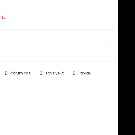
L
 TL
E HABER VER
Yorum Yaz
Tavsiye Et
Paylaş