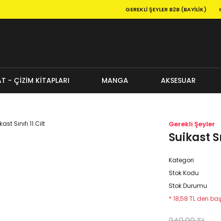
GEREKLI ŞEYLER B2B (BAYILIK)
T - ÇİZİM KİTAPLARI
MANGA
AKSESUAR
Gerekli Şeyler
Suikast Sın
Kategori
Stok Kodu
Stok Durumu
* 18,58 TL den baş
240,00 TL