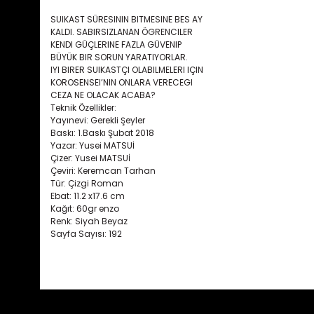
SUIKAST SÜRESININ BITMESINE BES AY
KALDI. SABIRSIZLANAN ÖGRENCILER
KENDI GÜÇLERINE FAZLA GÜVENIP
BÜYÜK BIR SORUN YARATIYORLAR.
IYI BIRER SUIKASTÇI OLABILMELERI IÇIN
KOROSENSEI’NIN ONLARA VERECEGI
CEZA NE OLACAK ACABA?
Teknik Özellikler:
Yayınevi: Gerekli Şeyler
Baskı: 1.Baskı Şubat 2018
Yazar: Yusei MATSUİ
Çizer: Yusei MATSUİ
Çeviri: Keremcan Tarhan
Tür: Çizgi Roman
Ebat: 11.2 x17.6 cm
Kağıt: 60gr enzo
Renk: Siyah Beyaz
Sayfa Sayısı: 192
Bu ürünün fiyat bilgisi, resim, ürün açıklamalarında ve diğ
Görüş ve önerileriniz için teşekkür ederiz.