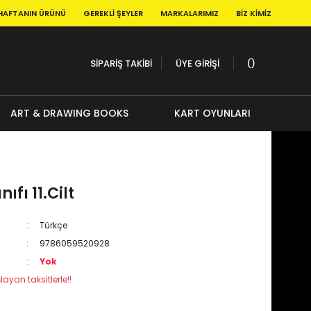
HAFTANIN ÜRÜNÜ
GEREKLI ŞEYLER
MARKALARIMIZ
BIZ KIMIZ
SİPARİŞ TAKİBİ
ÜYE GİRİŞİ
ART & DRAWING BOOKS
KART OYUNLARI
ıfı 11.Cilt
Türkçe
9786059520928
Yok
layan taksitlerle!!