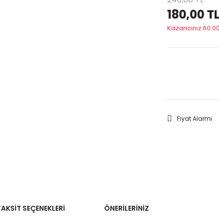
180,00 T
Kazancınız 60.00
GELİNC
Fiyat Alarmı
TAKSIT SEÇENEKLERI
ÖNERILERINIZ