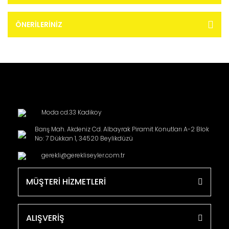
ÖNERILERINIZ
Moda cd.33 Kadikoy
Barış Mah. Akdeniz Cd. Albayrak Piramit Konutları A-2 Blok
No: 7 Dükkan 1, 34520 Beylikdüzü
gerekli@gerekliseyler.com.tr
MÜŞTERİ HİZMETLERİ
ALIŞVERİŞ