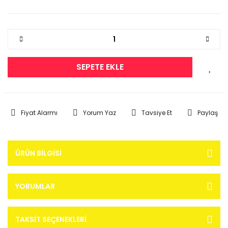
SEPETE EKLE
Fiyat Alarmı
Yorum Yaz
Tavsiye Et
Paylaş
ÜRÜN BILGISI
YORUMLAR
TAKSIT SEÇENEKLERI