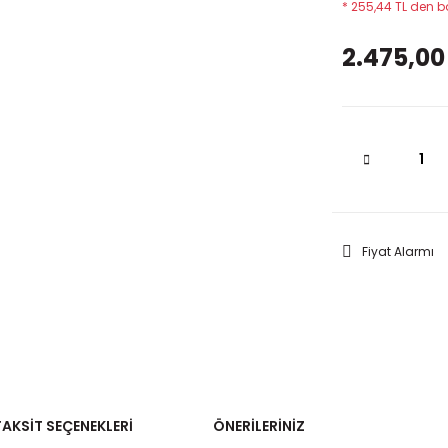
* 255,44 TL den ba
2.475,00
Fiyat Alarmı
TAKSIT SEÇENEKLERI
ÖNERILERINIZ