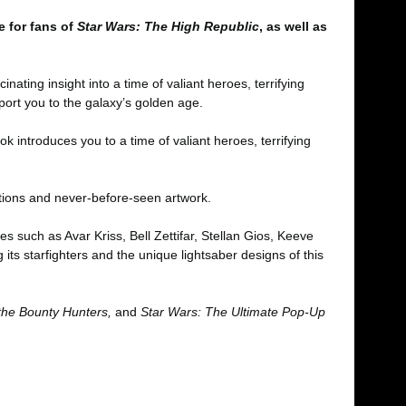
e for fans of
Star Wars: The High Republic
, as well as
cinating insight into a time of valiant heroes, terrifying
nsport you to the galaxy’s golden age.
k introduces you to a time of valiant heroes, terrifying
rations and never-before-seen artwork.
es such as Avar Kriss, Bell Zettifar, Stellan Gios, Keeve
ts starfighters and the unique lightsaber designs of this
 the Bounty Hunters,
and
Star Wars: The Ultimate Pop-Up