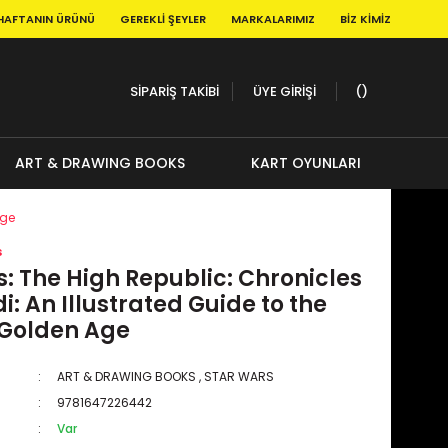
HAFTANIN ÜRÜNÜ
GEREKLI ŞEYLER
MARKALARIMIZ
BIZ KIMIZ
SİPARİŞ TAKİBİ
ÜYE GİRİŞİ
ART & DRAWING BOOKS
KART OYUNLARI
Age
s
: The High Republic: Chronicles
di: An Illustrated Guide to the
 Golden Age
ART & DRAWING BOOKS
,
STAR WARS
9781647226442
Var