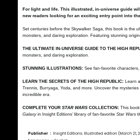
For light and life. This illustrated, in-universe guide 
new readers looking for an exciting entry point into th
Set centuries before the Skywalker Saga, this book is the u
monsters, and daring exploration. Featuring stunning original 
THE ULTIMATE IN-UNIVERSE GUIDE TO THE HIGH REP
monsters, and daring exploration.
STUNNING ILLUSTRATIONS:
See fan-favorite characters,
LEARN THE SECRETS OF THE HIGH REPUBLIC:
Learn ab
Trennis, Burryaga, Yoda, and more. Uncover the mysteries of
incredible era.
COMPLETE YOUR
STAR WARS
COLLECTION:
This book
Galaxy
in Insight Editions’ library of fan-favorite
Star Wars
t
Publisher ‏ : ‎
Insight Editions; Illustrated edition (March 21, 