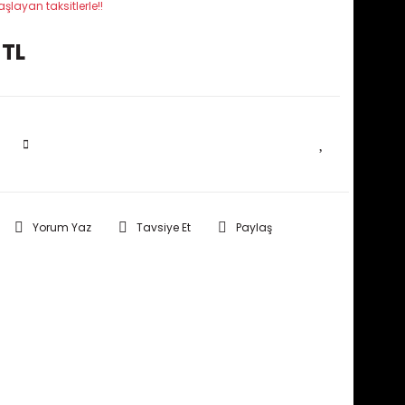
şlayan taksitlerle!!
 TL
SEPETE EKLE
Yorum Yaz
Tavsiye Et
Paylaş