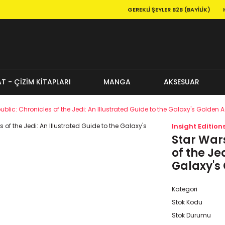
GEREKLI ŞEYLER B2B (BAYILIK)
T - ÇİZİM KİTAPLARI
MANGA
AKSESUAR
ublic: Chronicles of the Jedi: An Illustrated Guide to the Galaxy's Golden 
Insight Edition
Star Wars
of the Je
Galaxy's
Kategori
Stok Kodu
Stok Durumu