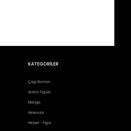
fımıza iletebilirsiniz.
KATEGORİLER
Çizgi Roman
Action Figüre
Manga
Aksesuar
Heykel - Figür