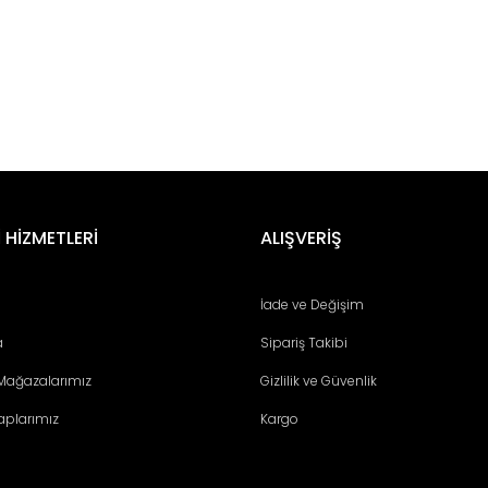
er konularda yetersiz gördüğünüz noktaları öneri formunu kullanarak tara
Bu ürüne ilk yorumu siz yapın!
 HİZMETLERİ
ALIŞVERİŞ
Yorum Yaz
İade ve Değişim
a
Sipariş Takibi
 Mağazalarımız
Gizlilik ve Güvenlik
aplarımız
Kargo