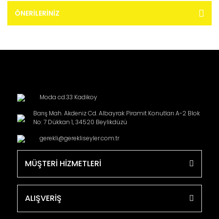
ÖNERILERINIZ
Moda cd.33 Kadikoy
Barış Mah. Akdeniz Cd. Albayrak Piramit Konutları A-2 Blok
No: 7 Dükkan 1, 34520 Beylikdüzü
gerekli@gerekliseyler.com.tr
MÜŞTERİ HİZMETLERİ
ALIŞVERİŞ