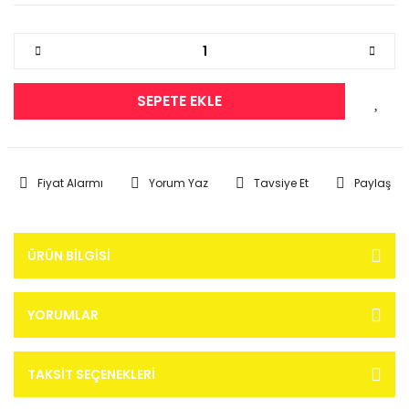
SEPETE EKLE
Fiyat Alarmı
Yorum Yaz
Tavsiye Et
Paylaş
ÜRÜN BILGISI
YORUMLAR
TAKSIT SEÇENEKLERI