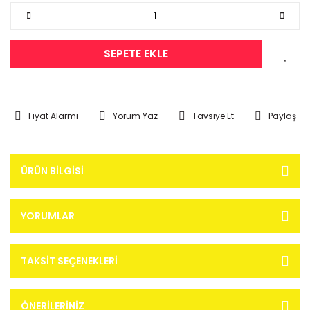
SEPETE EKLE
Fiyat Alarmı
Yorum Yaz
Tavsiye Et
Paylaş
ÜRÜN BILGISI
YORUMLAR
TAKSIT SEÇENEKLERI
ÖNERILERINIZ