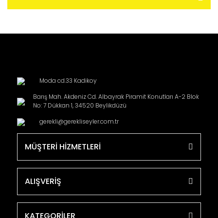
Moda cd.33 Kadikoy
Barış Mah. Akdeniz Cd. Albayrak Piramit Konutları A-2 Blok
No: 7 Dükkan 1, 34520 Beylikdüzü
gerekli@gerekliseyler.com.tr
MÜŞTERİ HİZMETLERİ
ALIŞVERİŞ
KATEGORİLER