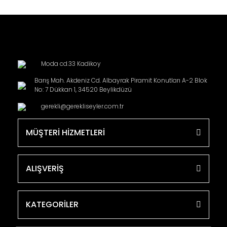
Moda cd.33 Kadikoy
Barış Mah. Akdeniz Cd. Albayrak Piramit Konutları A-2 Blok
No: 7 Dükkan 1, 34520 Beylikdüzü
gerekli@gerekliseyler.com.tr
MÜŞTERİ HİZMETLERİ
ALIŞVERİŞ
KATEGORİLER