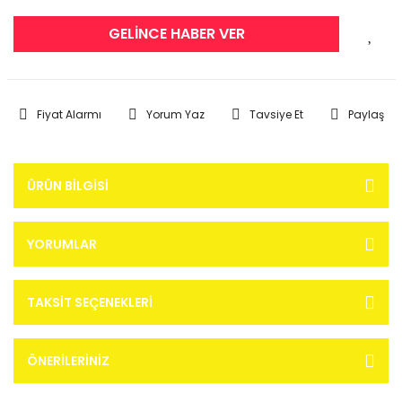
GELİNCE HABER VER
Fiyat Alarmı
Yorum Yaz
Tavsiye Et
Paylaş
ÜRÜN BILGISI
YORUMLAR
TAKSIT SEÇENEKLERI
ÖNERILERINIZ