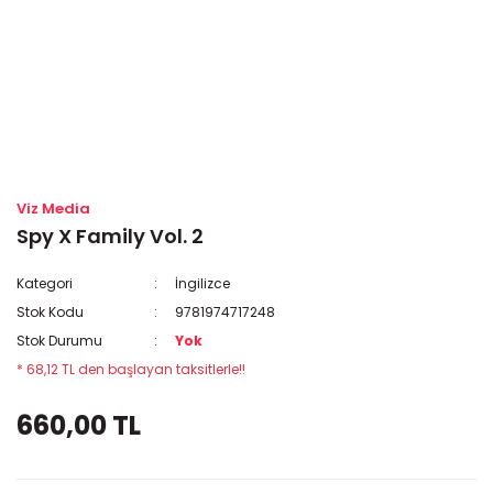
Viz Media
Spy X Family Vol. 2
Kategori
İngilizce
Stok Kodu
9781974717248
Stok Durumu
Yok
* 68,12 TL den başlayan taksitlerle!!
660,00 TL