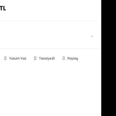
TL
E HABER VER
Yorum Yaz
Tavsiye Et
Paylaş