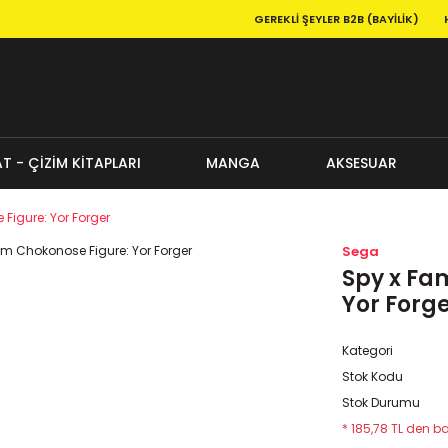
GEREKLI ŞEYLER B2B (BAYILIK)
T - ÇİZİM KİTAPLARI
MANGA
AKSESUAR
Figure: Yor Forger
Sega
Spy x Fa
Yor Forg
Kategori
Stok Kodu
Stok Durumu
* 185,78 TL den ba