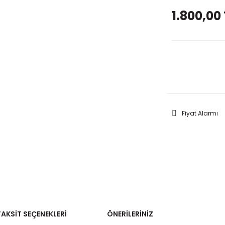
1.800,00 
GELİNC
Fiyat Alarmı
TAKSIT SEÇENEKLERI
ÖNERILERINIZ