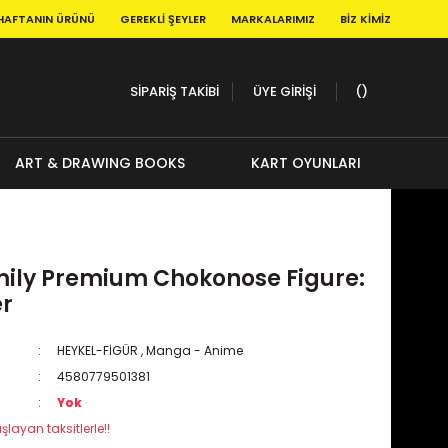
HAFTANIN ÜRÜNÜ
GEREKLI ŞEYLER
MARKALARIMIZ
BIZ KIMIZ
SİPARİŞ TAKİBİ
ÜYE GİRİŞİ
ART & DRAWING BOOKS
KART OYUNLARI
mily Premium Chokonose Figure:
er
HEYKEL-FİGÜR
,
Manga - Anime
4580779501381
Yok
şlayan taksitlerle!!