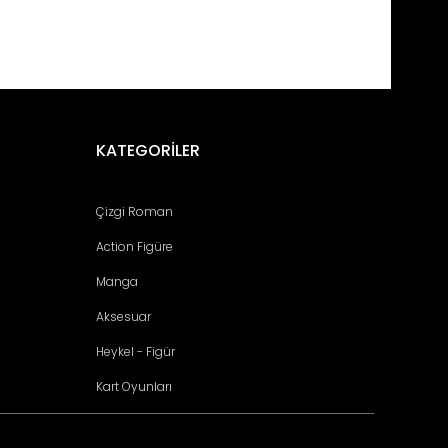
fımıza iletebilirsiniz.
KATEGORİLER
Çizgi Roman
Action Figüre
Manga
Aksesuar
Heykel - Figür
Kart Oyunları