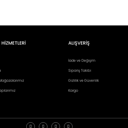
er konularda yetersiz gördüğünüz noktaları öneri formunu kullanarak tara
Bu ürüne ilk yorumu siz yapın!
 HİZMETLERİ
ALIŞVERİŞ
Yorum Yaz
İade ve Değişim
a
Sipariş Takibi
 Mağazalarımız
Gizlilik ve Güvenlik
aplarımız
Kargo
Gönder