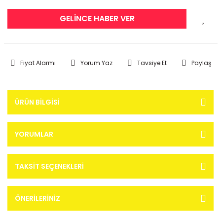
GELİNCE HABER VER
Fiyat Alarmı
Yorum Yaz
Tavsiye Et
Paylaş
ÜRÜN BILGISI
YORUMLAR
TAKSIT SEÇENEKLERI
ÖNERILERINIZ