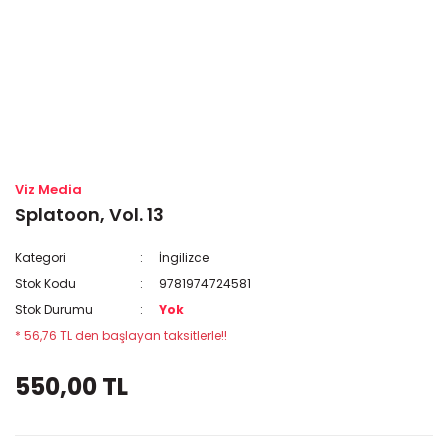
Viz Media
Splatoon, Vol. 13
Kategori
İngilizce
Stok Kodu
9781974724581
Stok Durumu
Yok
* 56,76 TL den başlayan taksitlerle!!
550,00 TL