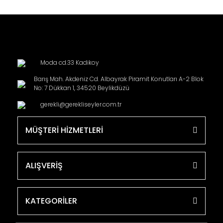
Moda cd.33 Kadikoy
Barış Mah. Akdeniz Cd. Albayrak Piramit Konutları A-2 Blok
No: 7 Dükkan 1, 34520 Beylikdüzü
gerekli@gerekliseyler.com.tr
MÜŞTERİ HİZMETLERİ
ALIŞVERİŞ
KATEGORİLER