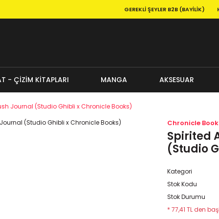
GEREKLI ŞEYLER B2B (BAYILIK)
T - ÇİZİM KİTAPLARI
MANGA
AKSESUAR
ush Journal (Studio Ghibli x Chronicle Books)
Chronicle Book
Spirited 
(Studio G
Kategori
Stok Kodu
Stok Durumu
* 77,41 TL den başl