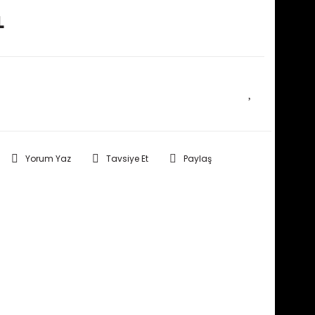
L
E HABER VER
Yorum Yaz
Tavsiye Et
Paylaş