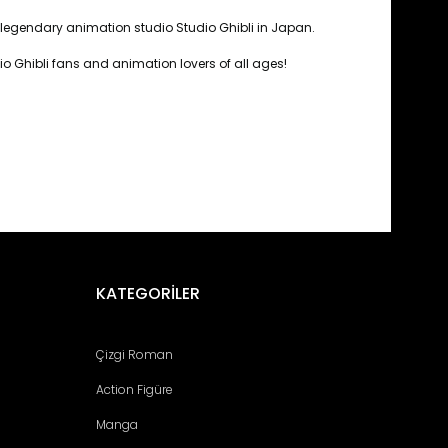
legendary animation studio Studio Ghibli in Japan.
udio Ghibli fans and animation lovers of all ages!
fımıza iletebilirsiniz.
KATEGORİLER
Çizgi Roman
Action Figüre
Manga