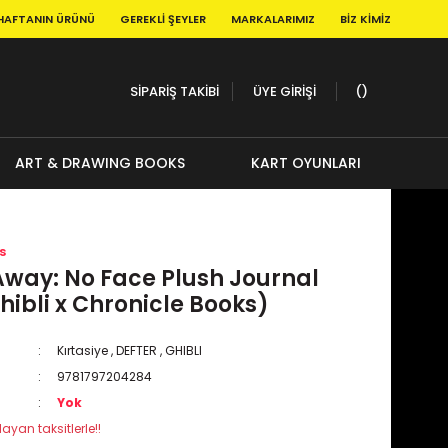
HAFTANIN ÜRÜNÜ
GEREKLI ŞEYLER
MARKALARIMIZ
BIZ KIMIZ
SİPARİŞ TAKİBİ
ÜYE GİRİŞİ
ART & DRAWING BOOKS
KART OYUNLARI
s
Away: No Face Plush Journal
hibli x Chronicle Books)
Kırtasiye
,
DEFTER
,
GHIBLI
9781797204284
Yok
ayan taksitlerle!!