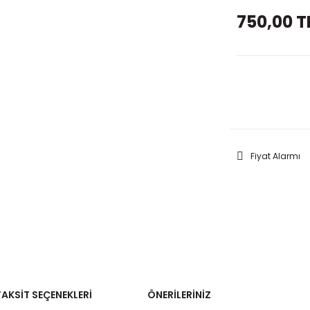
750,00 T
GELİNC
Fiyat Alarmı
TAKSIT SEÇENEKLERI
ÖNERILERINIZ