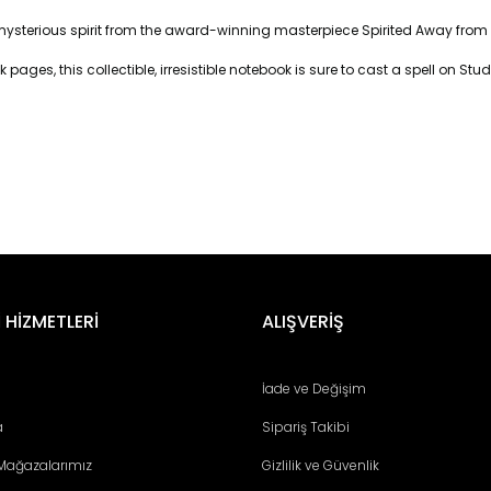
 mysterious spirit from the award-winning masterpiece
Spirited Away
from 
k pages, this collectible, irresistible notebook is sure to cast a spell on St
er konularda yetersiz gördüğünüz noktaları öneri formunu kullanarak tara
Bu ürüne ilk yorumu siz yapın!
 HİZMETLERİ
ALIŞVERİŞ
Yorum Yaz
İade ve Değişim
a
Sipariş Takibi
 Mağazalarımız
Gizlilik ve Güvenlik