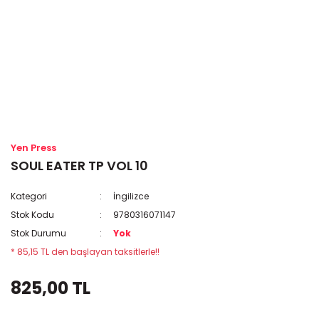
Yen Press
SOUL EATER TP VOL 10
Kategori
İngilizce
Stok Kodu
9780316071147
Stok Durumu
Yok
* 85,15 TL den başlayan taksitlerle!!
825,00 TL