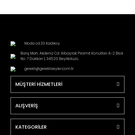
Moda cd.33 Kadikoy
Barış Mah. Akdeniz Cd. Albayrak Piramit Konutları A-2 Blok
No: 7 Dükkan 1, 34520 Beylikdüzü
gerekli@gerekliseyler.com.tr
MÜŞTERİ HİZMETLERİ
ALIŞVERİŞ
KATEGORİLER