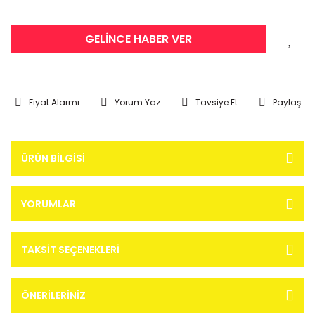
GELİNCE HABER VER
Fiyat Alarmı
Yorum Yaz
Tavsiye Et
Paylaş
ÜRÜN BILGISI
YORUMLAR
TAKSIT SEÇENEKLERI
ÖNERILERINIZ