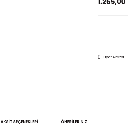
1.265,00 
GELİNC
Fiyat Alarmı
TAKSIT SEÇENEKLERI
ÖNERILERINIZ