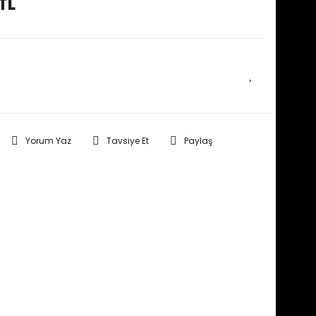
TL
E HABER VER
Yorum Yaz
Tavsiye Et
Paylaş