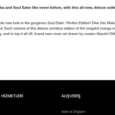
 and Soul Eater like never before, with this all-new, deluxe coll
ole new look in the gorgeous
Soul Eater: Perfect Edition
! Dive into Mak
es! Each volume of this deluxe omnibus edition of the megahit manga i
g, and to top it all off, brand-new cover art drawn by creator Atsushi O
er konularda yetersiz gördüğünüz noktaları öneri formunu kullanarak tara
Bu ürüne ilk yorumu siz yapın!
 HİZMETLERİ
ALIŞVERİŞ
Yorum Yaz
İade ve Değişim