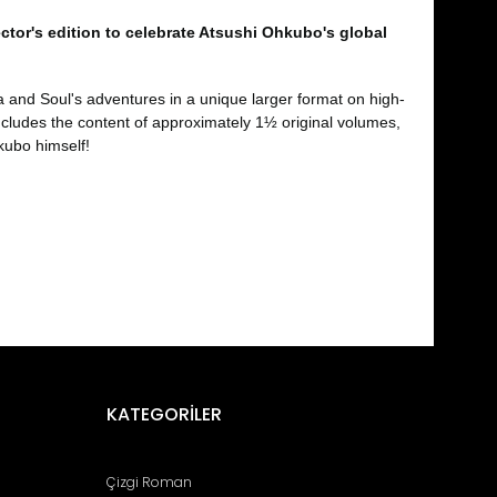
ector's edition to celebrate Atsushi Ohkubo's global
a and Soul's adventures in a unique larger format on high-
ncludes the content of approximately 1½ original volumes,
hkubo himself!
fımıza iletebilirsiniz.
KATEGORİLER
Çizgi Roman