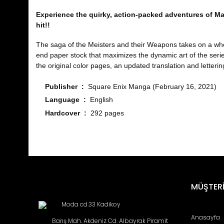
Experience the quirky, action-packed adventures of Maka
hit!!
The saga of the Meisters and their Weapons takes on a wh
end paper stock that maximizes the dynamic art of the seri
the original color pages, an updated translation and letterin
Publisher ‏ : ‎
Square Enix Manga (February 16, 2021)
Language ‏ : ‎
English
Hardcover ‏ : ‎
292 pages
Bu ürünün fiyat bilgisi, resim, ürün açıklamalarında ve diğ
Görüş ve önerileriniz için teşekkür ederiz.
Ürün resmi kalitesiz, bozuk veya görüntülenemiyor.
MÜŞTERİ
Ürün açıklamasında eksik bilgiler bulunuyor.
Moda cd.33 Kadikoy
Ürün bilgilerinde hatalar bulunuyor.
Anasayfa
Barış Mah. Akdeniz Cd. Albayrak Piramit
Ürün fiyatı diğer sitelerden daha pahalı.