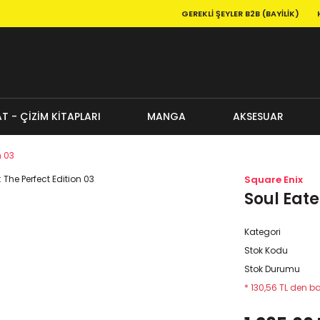
GEREKLI ŞEYLER B2B (BAYILIK)
T - ÇİZİM KİTAPLARI
MANGA
AKSESUAR
n 03
Square Enix
Soul Eate
Kategori
Stok Kodu
Stok Durumu
* 130,56 TL den ba