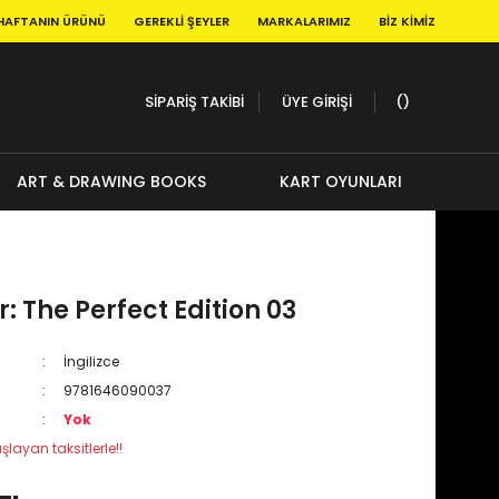
HAFTANIN ÜRÜNÜ
GEREKLI ŞEYLER
MARKALARIMIZ
BIZ KIMIZ
SİPARİŞ TAKİBİ
ÜYE GİRİŞİ
ART & DRAWING BOOKS
KART OYUNLARI
r: The Perfect Edition 03
İngilizce
9781646090037
Yok
şlayan taksitlerle!!