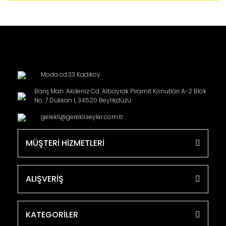
Moda cd.33 Kadikoy
Barış Mah. Akdeniz Cd. Albayrak Piramit Konutları A-2 Blok
No: 7 Dükkan 1, 34520 Beylikdüzü
gerekli@gerekliseyler.com.tr
MÜŞTERİ HİZMETLERİ
ALIŞVERİŞ
KATEGORİLER