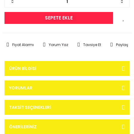
SEPETE EKLE
Fiyat Alarmı
Yorum Yaz
Tavsiye Et
Paylaş
ÜRÜN BILGISI
YORUMLAR
TAKSIT SEÇENEKLERI
ÖNERILERINIZ