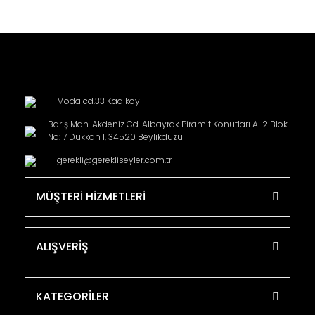
Moda cd.33 Kadikoy
Barış Mah. Akdeniz Cd. Albayrak Piramit Konutları A-2 Blok
No: 7 Dükkan 1, 34520 Beylikdüzü
gerekli@gerekliseyler.com.tr
MÜŞTERİ HİZMETLERİ
ALIŞVERİŞ
KATEGORİLER