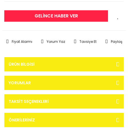
GELİNCE HABER VER
Fiyat Alarmı
Yorum Yaz
Tavsiye Et
Paylaş
ÜRÜN BILGISI
YORUMLAR
TAKSIT SEÇENEKLERI
ÖNERILERINIZ