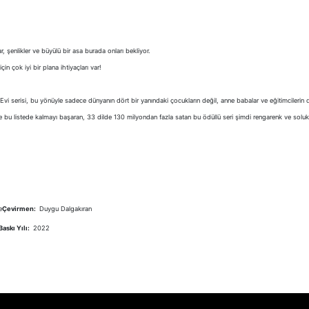
, şenlikler ve büyülü bir asa burada onları bekliyor.
n çok iyi bir plana ihtiyaçları var!
aç Evi serisi, bu yönüyle sadece dünyanın dört bir yanındaki çocukların değil, anne babalar ve eğitimcileri
e bu listede kalmayı başaran, 33 dilde 130 milyondan fazla satan bu ödüllü seri şimdi rengarenk ve soluk
e
Çevirmen:
Duygu Dalgakıran
 Baskı Yılı:
2022
er konularda yetersiz gördüğünüz noktaları öneri formunu kullanarak tara
Bu ürüne ilk yorumu siz yapın!