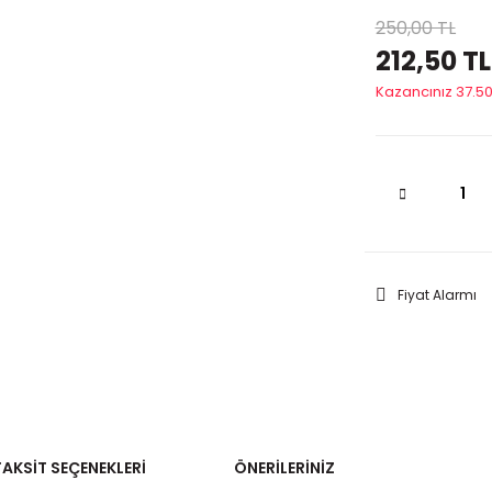
250,00 TL
212,50 TL
Kazancınız 37.50
Fiyat Alarmı
TAKSIT SEÇENEKLERI
ÖNERILERINIZ