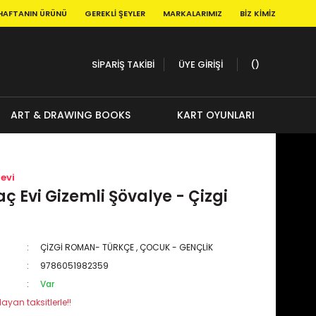
HAFTANIN ÜRÜNÜ
GEREKLI ŞEYLER
MARKALARIMIZ
BIZ KIMIZ
SİPARİŞ TAKİBİ
ÜYE GİRİŞİ
ART & DRAWING BOOKS
KART OYUNLARI
evi
ğaç Evi Gizemli Şövalye - Çizgi
ÇİZGİ ROMAN- TÜRKÇE
,
ÇOCUK - GENÇLİK
9786051982359
Var
ayan taksitlerle!!