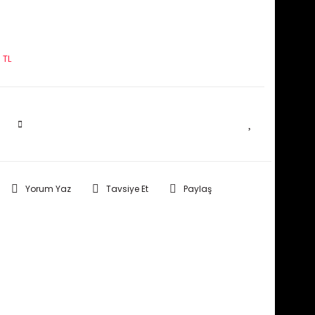
 TL
SEPETE EKLE
Yorum Yaz
Tavsiye Et
Paylaş