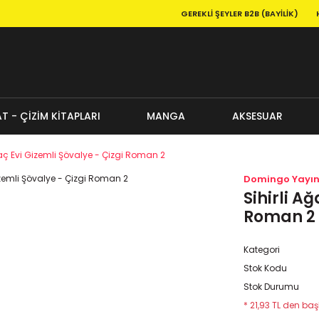
GEREKLI ŞEYLER B2B (BAYILIK)
T - ÇİZİM KİTAPLARI
MANGA
AKSESUAR
ğaç Evi Gizemli Şövalye - Çizgi Roman 2
Domingo Yayın
Sihirli A
Roman 2
Kategori
Stok Kodu
Stok Durumu
* 21,93 TL den başl