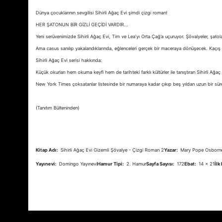
Dünya çocuklarının sevgilisi Sihirli Ağaç Evi şimdi çizgi roman!
HER ŞATONUN BİR GİZLİ GEÇİDİ VARDIR...
Yeni serüvenimizde Sihirli Ağaç Evi, Tim ve Lea’yı Orta Çağ’a uçuruyor. Şövalyeler, şatolar
Ama casus sanılıp yakalandıklarında, eğlenceleri gerçek bir maceraya dönüşecek. Kaçış içi
Sihirli Ağaç Evi serisi hakkında:
Küçük okurları hem okuma keyfi hem de tarihteki farklı kültürler ile tanıştıran Sihirli Ağ
New York Times çoksatanlar listesinde bir numaraya kadar çıkıp beş yıldan uzun bir sür
(Tanıtım Bülteninden)
Kitap Adı:
Sihirli Ağaç Evi Gizemli Şövalye - Çizgi Roman 2
Yazar:
Mary Pope Osborn
Yayınevi:
Domingo Yayınevi
Hamur Tipi:
2. Hamur
Sayfa Sayısı:
172
Ebat:
14 x 21
İlk
Bu ürünün fiyat bilgisi, resim, ürün açıklamalarında ve diğ
Görüş ve önerileriniz için teşekkür ederiz.