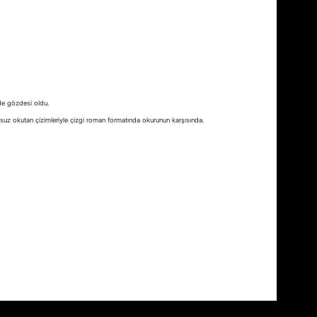
n de gözdesi oldu.
suz okutan çizimleriyle çizgi roman formatında okurunun karşısında.
fımıza iletebilirsiniz.