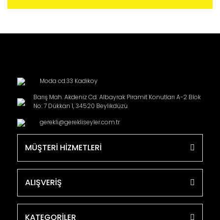
Moda cd.33 Kadikoy
Barış Mah. Akdeniz Cd. Albayrak Piramit Konutları A-2 Blok
No: 7 Dükkan 1, 34520 Beylikdüzü
gerekli@gerekliseyler.com.tr
MÜŞTERİ HİZMETLERİ
ALIŞVERİŞ
KATEGORİLER