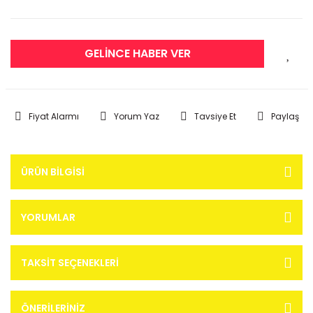
GELİNCE HABER VER
Fiyat Alarmı
Yorum Yaz
Tavsiye Et
Paylaş
ÜRÜN BILGISI
YORUMLAR
TAKSIT SEÇENEKLERI
ÖNERILERINIZ