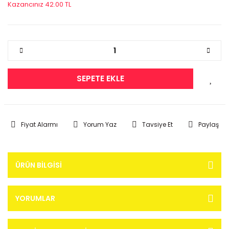
Kazancınız 42.00 TL
SEPETE EKLE
Fiyat Alarmı
Yorum Yaz
Tavsiye Et
Paylaş
ÜRÜN BILGISI
YORUMLAR