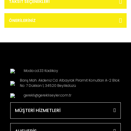
TAKSIT SEÇENEKLERI
ÖNERILERINIZ
Moda cd.33 Kadikoy
Barış Mah. Akdeniz Cd. Albayrak Piramit Konutları A-2 Blok
No: 7 Dükkan 1, 34520 Beylikdüzü
gerekli@gerekliseyler.com.tr
MÜŞTERİ HİZMETLERİ