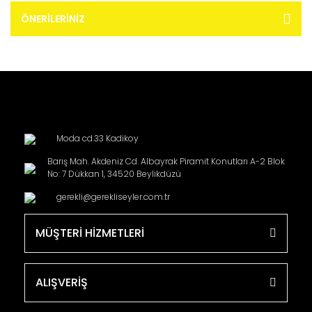
ÖNERILERINIZ
Moda cd.33 Kadikoy
Barış Mah. Akdeniz Cd. Albayrak Piramit Konutları A-2 Blok
No: 7 Dükkan 1, 34520 Beylikdüzü
gerekli@gerekliseyler.com.tr
MÜŞTERİ HİZMETLERİ
ALIŞVERİŞ