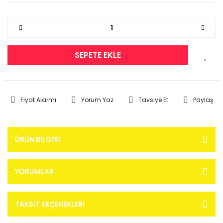
SEPETE EKLE
Fiyat Alarmı
Yorum Yaz
Tavsiye Et
Paylaş
ÜRÜN BILGISI
YORUMLAR
TAKSIT SEÇENEKLERI