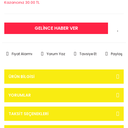
Kazancınız 30.00 TL
GELİNCE HABER VER
Fiyat Alarmı
Yorum Yaz
Tavsiye Et
Paylaş
ÜRÜN BILGISI
YORUMLAR
TAKSIT SEÇENEKLERI