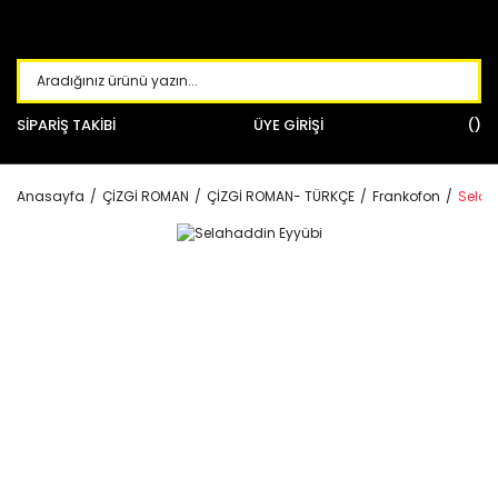
SİPARİŞ TAKİBİ
ÜYE GİRİŞİ
Anasayfa
ÇİZGİ ROMAN
ÇİZGİ ROMAN- TÜRKÇE
Frankofon
Selah