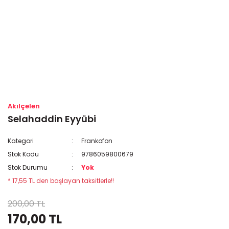
Akılçelen
Selahaddin Eyyübi
Kategori
Frankofon
Stok Kodu
9786059800679
Stok Durumu
Yok
* 17,55 TL den başlayan taksitlerle!!
200,00 TL
170,00 TL