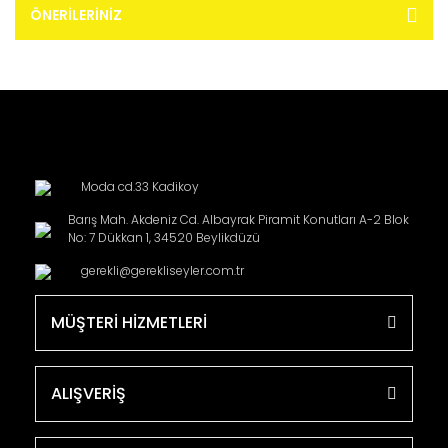
ÖNERILERINIZ
Moda cd.33 Kadikoy
Barış Mah. Akdeniz Cd. Albayrak Piramit Konutları A-2 Blok
No: 7 Dükkan 1, 34520 Beylikdüzü
gerekli@gerekliseyler.com.tr
MÜŞTERİ HİZMETLERİ
ALIŞVERİŞ