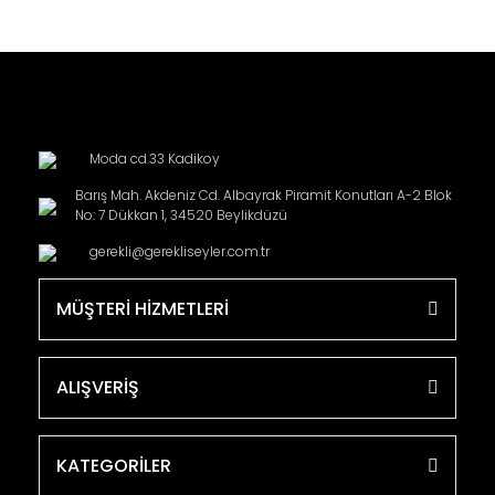
Moda cd.33 Kadikoy
Barış Mah. Akdeniz Cd. Albayrak Piramit Konutları A-2 Blok
No: 7 Dükkan 1, 34520 Beylikdüzü
gerekli@gerekliseyler.com.tr
MÜŞTERİ HİZMETLERİ
ALIŞVERİŞ
KATEGORİLER