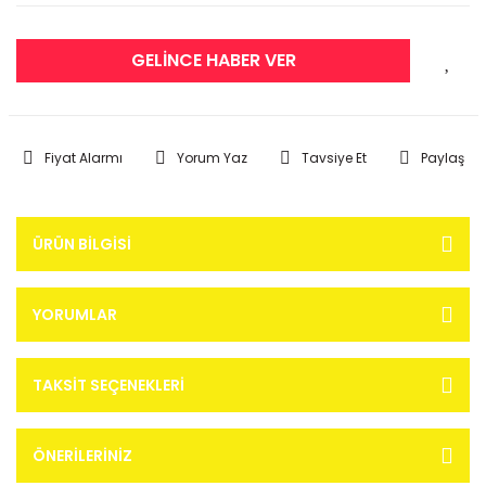
GELİNCE HABER VER
Fiyat Alarmı
Yorum Yaz
Tavsiye Et
Paylaş
ÜRÜN BILGISI
YORUMLAR
TAKSIT SEÇENEKLERI
ÖNERILERINIZ