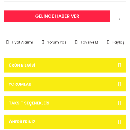
GELİNCE HABER VER
Fiyat Alarmı
Yorum Yaz
Tavsiye Et
Paylaş
ÜRÜN BILGISI
YORUMLAR
TAKSIT SEÇENEKLERI
ÖNERILERINIZ