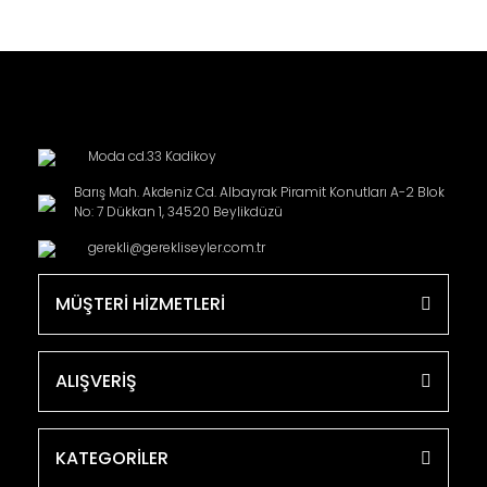
Moda cd.33 Kadikoy
Barış Mah. Akdeniz Cd. Albayrak Piramit Konutları A-2 Blok
No: 7 Dükkan 1, 34520 Beylikdüzü
gerekli@gerekliseyler.com.tr
MÜŞTERİ HİZMETLERİ
ALIŞVERİŞ
KATEGORİLER