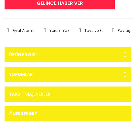
GELİNCE HABER VER
Fiyat Alarmı
Yorum Yaz
Tavsiye Et
Paylaş
ÜRÜN BILGISI
YORUMLAR
TAKSIT SEÇENEKLERI
ÖNERILERINIZ