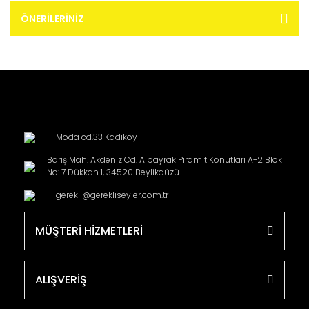
ÖNERILERINIZ
Moda cd.33 Kadikoy
Barış Mah. Akdeniz Cd. Albayrak Piramit Konutları A-2 Blok
No: 7 Dükkan 1, 34520 Beylikdüzü
gerekli@gerekliseyler.com.tr
MÜŞTERİ HİZMETLERİ
ALIŞVERİŞ