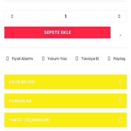
SEPETE EKLE
Fiyat Alarmı
Yorum Yaz
Tavsiye Et
Paylaş
ÜRÜN BILGISI
YORUMLAR
TAKSIT SEÇENEKLERI