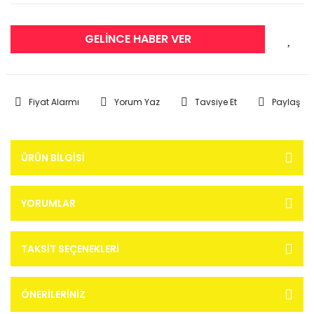
GELİNCE HABER VER
Fiyat Alarmı
Yorum Yaz
Tavsiye Et
Paylaş
ÜRÜN BILGISI
YORUMLAR
TAKSIT SEÇENEKLERI
ÖNERILERINIZ