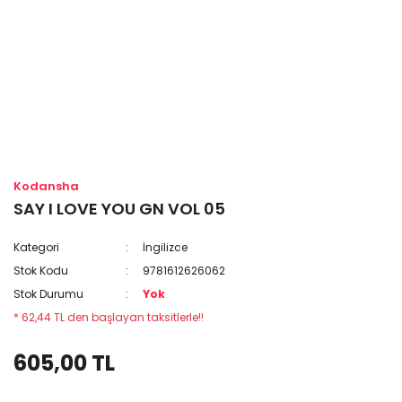
Kodansha
SAY I LOVE YOU GN VOL 05
Kategori
İngilizce
Stok Kodu
9781612626062
Stok Durumu
Yok
* 62,44 TL den başlayan taksitlerle!!
605,00 TL