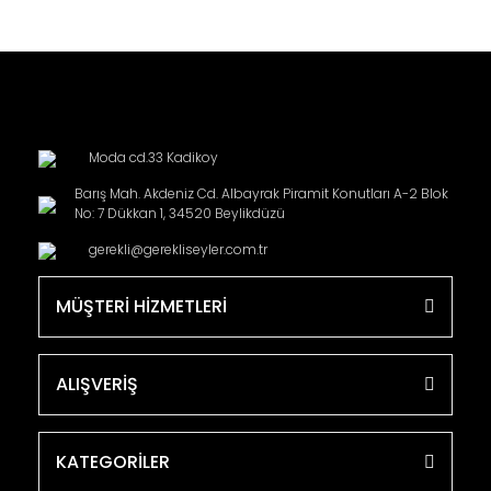
Moda cd.33 Kadikoy
Barış Mah. Akdeniz Cd. Albayrak Piramit Konutları A-2 Blok
No: 7 Dükkan 1, 34520 Beylikdüzü
gerekli@gerekliseyler.com.tr
MÜŞTERİ HİZMETLERİ
ALIŞVERİŞ
KATEGORİLER