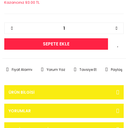
Kazancınız 93.00 TL
SEPETE EKLE
Fiyat Alarmı
Yorum Yaz
Tavsiye Et
Paylaş
ÜRÜN BILGISI
YORUMLAR