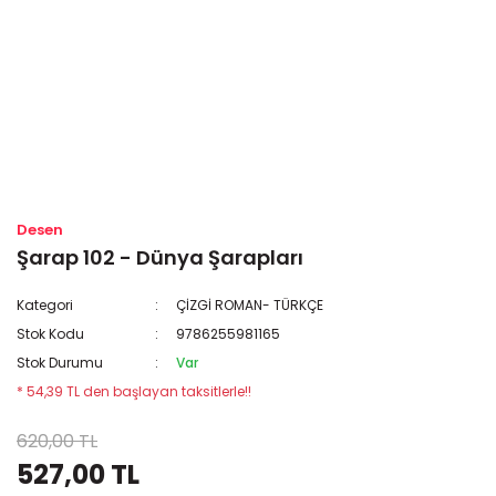
Desen
Şarap 102 - Dünya Şarapları
Kategori
ÇİZGİ ROMAN- TÜRKÇE
Stok Kodu
9786255981165
Stok Durumu
Var
* 54,39 TL den başlayan taksitlerle!!
620,00 TL
527,00 TL