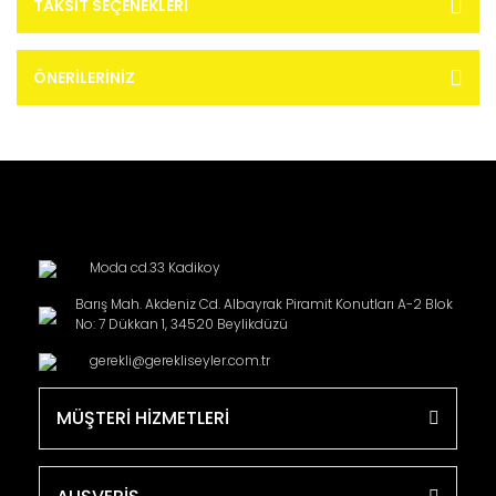
TAKSIT SEÇENEKLERI
ÖNERILERINIZ
Moda cd.33 Kadikoy
Barış Mah. Akdeniz Cd. Albayrak Piramit Konutları A-2 Blok
No: 7 Dükkan 1, 34520 Beylikdüzü
gerekli@gerekliseyler.com.tr
MÜŞTERİ HİZMETLERİ