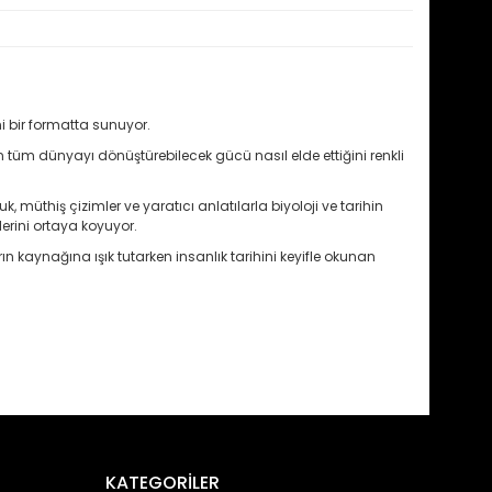
i bir formatta sunuyor.
in tüm dünyayı dönüştürebilecek gücü nasıl elde ettiğini renkli
uk, müthiş çizimler ve yaratıcı anlatılarla biyoloji ve tarihin
lerini ortaya koyuyor.
ın kaynağına ışık tutarken insanlık tarihini keyifle okunan
fımıza iletebilirsiniz.
KATEGORİLER