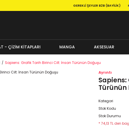
GEREKLI ŞEYLER B2B (BAYILIK)
T - ÇİZİM KİTAPLARI
MANGA
AKSESUAR
z
Sapiens: Grafik Tarih Birinci Cilt: İnsan Türünün Doğuşu
Ayrıntı
Sapiens: G
Türünün
Kategori
Stok Kodu
Stok Durumu
* 74,13 TL den başl