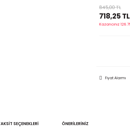
845,00 TL
718,25 TL
Kazancınız 126.7
GELİNC
Fiyat Alarmı
TAKSIT SEÇENEKLERI
ÖNERILERINIZ