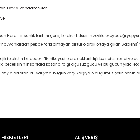
rari, David Vandermeulen
ave
arari, insanlık tarihini geniş bir okur kitlesinin zevkle okuyacağı yepyen
iğer hayvanlardan pek de farkı olmayan bir tür olarak ortaya çıkan Sapiens'
jik felaketin bir dedektiflik hikayesi olarak aktarıldığı bu nefes kesici yolcul
maca becerisinin insanlara kazandırdığı ölçüsüz gücü ve bu gücün yıkıcı etki
r anlatıyla aktaran bu çalışma, bugün karşı karşıya olduğumuz çetin sorunlar
er konularda yetersiz gördüğünüz noktaları öneri formunu kullanarak tara
Bu ürüne ilk yorumu siz yapın!
 HİZMETLERİ
ALIŞVERİŞ