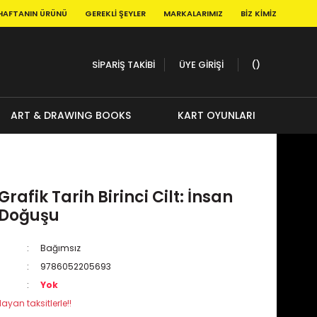
HAFTANIN ÜRÜNÜ
GEREKLI ŞEYLER
MARKALARIMIZ
BIZ KIMIZ
SİPARİŞ TAKİBİ
ÜYE GİRİŞİ
ART & DRAWING BOOKS
KART OYUNLARI
rafik Tarih Birinci Cilt: İnsan
 Doğuşu
Bağımsız
9786052205693
Yok
ayan taksitlerle!!