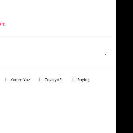
5 TL
E HABER VER
Yorum Yaz
Tavsiye Et
Paylaş