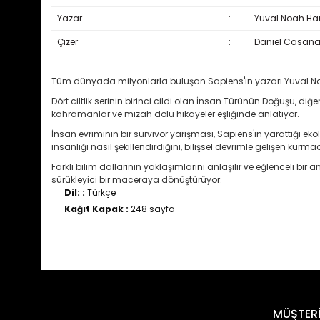
Yazar
:
Yuval Noah Ha
Çizer
:
Daniel Casan
Tüm dünyada milyonlarla buluşan Sapiens'in yazarı Yuval Noah H
Dört ciltlik serinin birinci cildi olan İnsan Türünün Doğuşu, d
kahramanlar ve mizah dolu hikayeler eşliğinde anlatıyor.
İnsan evriminin bir survivor yarışması, Sapiens'in yarattığı ekolo
insanlığı nasıl şekillendirdiğini, bilişsel devrimle gelişen kur
Farklı bilim dallarının yaklaşımlarını anlaşılır ve eğlenceli bi
sürükleyici bir maceraya dönüştürüyor.
Dil: :
Türkçe
Kağıt Kapak :
248 sayfa
Bu ürünün fiyat bilgisi, resim, ürün açıklamalarında ve diğ
Görüş ve önerileriniz için teşekkür ederiz.
Ürün resmi kalitesiz, bozuk veya görüntülenemiyor.
MÜŞTERİ