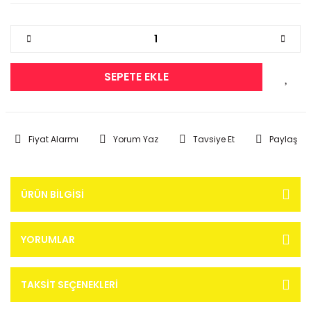
SEPETE EKLE
Fiyat Alarmı
Yorum Yaz
Tavsiye Et
Paylaş
ÜRÜN BILGISI
YORUMLAR
TAKSIT SEÇENEKLERI