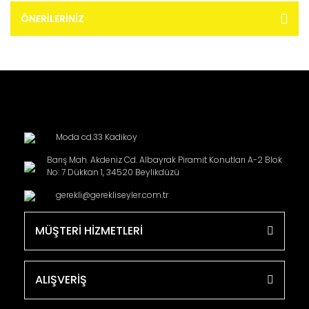
ÖNERILERINIZ
Moda cd.33 Kadikoy
Barış Mah. Akdeniz Cd. Albayrak Piramit Konutları A-2 Blok
No: 7 Dükkan 1, 34520 Beylikdüzü
gerekli@gerekliseyler.com.tr
MÜŞTERİ HİZMETLERİ
ALIŞVERİŞ