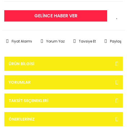
GELİNCE HABER VER
Fiyat Alarmı
Yorum Yaz
Tavsiye Et
Paylaş
ÜRÜN BILGISI
YORUMLAR
TAKSIT SEÇENEKLERI
ÖNERILERINIZ