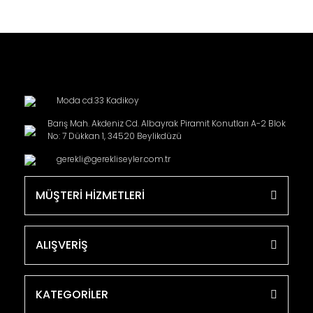
Moda cd.33 Kadikoy
Barış Mah. Akdeniz Cd. Albayrak Piramit Konutları A-2 Blok
No: 7 Dükkan 1, 34520 Beylikdüzü
gerekli@gerekliseyler.com.tr
MÜŞTERİ HİZMETLERİ
ALIŞVERİŞ
KATEGORİLER