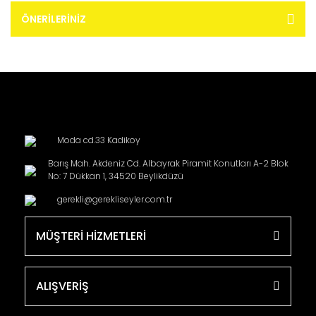
ÖNERILERINIZ
Moda cd.33 Kadikoy
Barış Mah. Akdeniz Cd. Albayrak Piramit Konutları A-2 Blok
No: 7 Dükkan 1, 34520 Beylikdüzü
gerekli@gerekliseyler.com.tr
MÜŞTERİ HİZMETLERİ
ALIŞVERİŞ