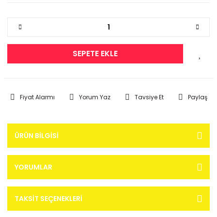
SEPETE EKLE
Fiyat Alarmı
Yorum Yaz
Tavsiye Et
Paylaş
ÜRÜN BILGISI
YORUMLAR
TAKSIT SEÇENEKLERI