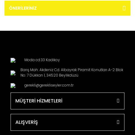
ÖNERILERINIZ
Moda cd.33 Kadikoy
Barış Mah. Akdeniz Cd. Albayrak Piramit Konutları A-2 Blok
No: 7 Dükkan 1, 34520 Beylikdüzü
gerekli@gerekliseyler.com.tr
MÜŞTERİ HİZMETLERİ
ALIŞVERİŞ