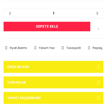
SEPETE EKLE
Fiyat Alarmı
Yorum Yaz
Tavsiye Et
Paylaş
ÜRÜN BILGISI
YORUMLAR
TAKSIT SEÇENEKLERI