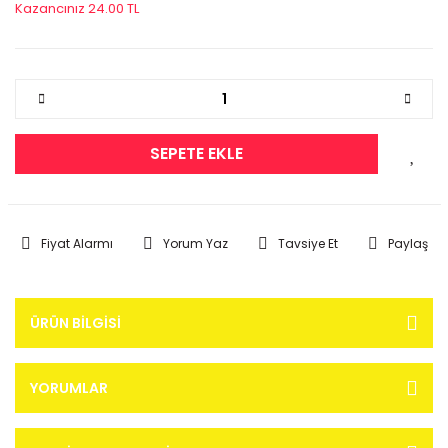
Kazancınız 24.00 TL
SEPETE EKLE
Fiyat Alarmı
Yorum Yaz
Tavsiye Et
Paylaş
ÜRÜN BILGISI
YORUMLAR