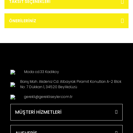
TAKSIT SEÇENEKLERI
ÖNERILERINIZ
Moda cd.33 Kadikoy
Barış Mah. Akdeniz Cd. Albayrak Piramit Konutları A-2 Blok
No: 7 Dükkan 1, 34520 Beylikdüzü
gerekli@gerekliseyler.com.tr
MÜŞTERİ HİZMETLERİ