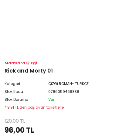
Marmara Çizgi
Rick and Morty 01
Kategori
ÇİZGİ ROMAN- TÜRKÇE
Stok Kodu
9786059469838
Stok Durumu
Var
* 9,91 TL den başlayan taksitlerle!!
120,00 TL
96,00 TL