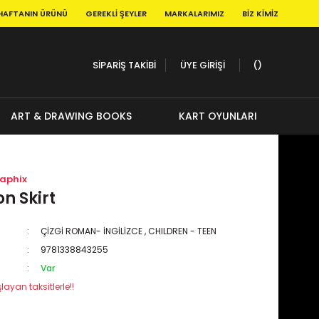
HAFTANIN ÜRÜNÜ
GEREKLI ŞEYLER
MARKALARIMIZ
BIZ KIMIZ
SİPARİŞ TAKİBİ
ÜYE GİRİŞİ
ART & DRAWING BOOKS
KART OYUNLARI
raphix
n Skirt
ÇİZGİ ROMAN- İNGİLİZCE
,
CHILDREN - TEEN
9781338843255
Var
layan taksitlerle!!