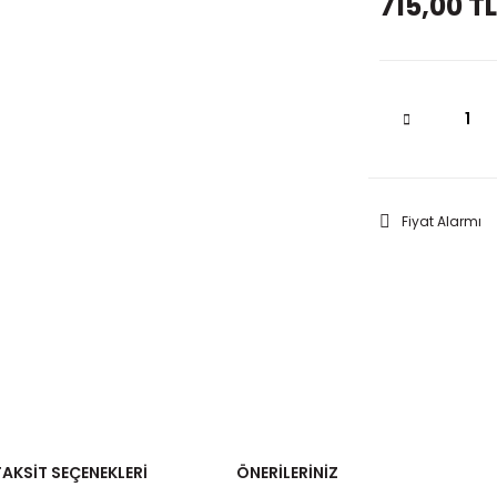
715,00 TL
Fiyat Alarmı
TAKSIT SEÇENEKLERI
ÖNERILERINIZ