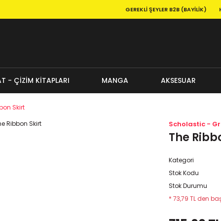
GEREKLI ŞEYLER B2B (BAYILIK)
T - ÇİZİM KİTAPLARI
MANGA
AKSESUAR
bon Skirt
Scholastic - G
The Ribbo
Kategori
Stok Kodu
Stok Durumu
* 73,79 TL den baş