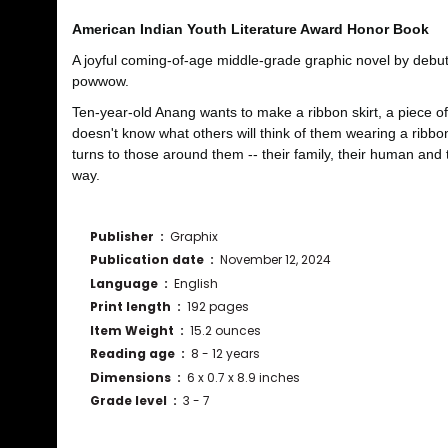
American Indian Youth Literature Award Honor Book
A joyful coming-of-age middle-grade graphic novel by debut
powwow.
Ten-year-old Anang wants to make a ribbon skirt, a piece of
doesn't know what others will think of them wearing a ribbon
turns to those around them -- their family, their human and t
way.
Publisher ‏ : ‎
Graphix
Publication date ‏ : ‎
November 12, 2024
Language ‏ : ‎
English
Print length ‏ : ‎
192 pages
Item Weight ‏ : ‎
15.2 ounces
Reading age ‏ : ‎
8 - 12 years
Dimensions ‏ : ‎
6 x 0.7 x 8.9 inches
Grade level ‏ : ‎
3 - 7