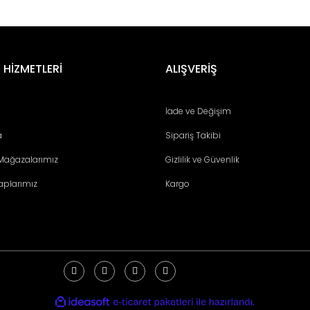
er konularda yetersiz gördüğünüz noktaları öneri formunu kullanarak tara
Bu ürüne ilk yorumu siz yapın!
 HİZMETLERİ
ALIŞVERİŞ
Yorum Yaz
İade ve Değişim
a
Sipariş Takibi
 Mağazalarımız
Gizlilik ve Güvenlik
aplarımız
Kargo
Gönder
ile
ideasoft
e-