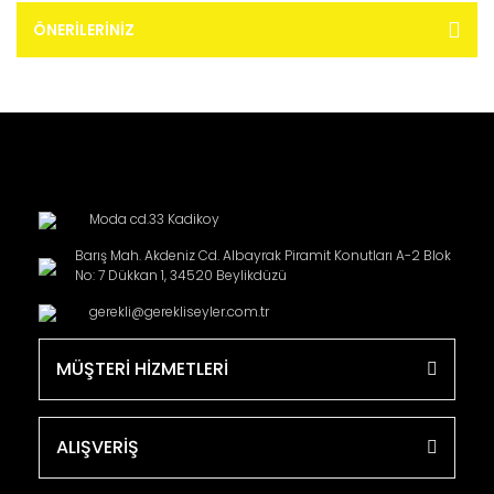
ÖNERILERINIZ
Moda cd.33 Kadikoy
Barış Mah. Akdeniz Cd. Albayrak Piramit Konutları A-2 Blok
No: 7 Dükkan 1, 34520 Beylikdüzü
gerekli@gerekliseyler.com.tr
MÜŞTERİ HİZMETLERİ
ALIŞVERİŞ