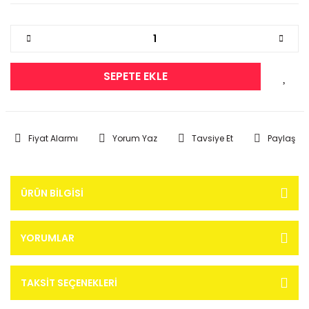
SEPETE EKLE
Fiyat Alarmı
Yorum Yaz
Tavsiye Et
Paylaş
ÜRÜN BILGISI
YORUMLAR
TAKSIT SEÇENEKLERI