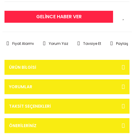
GELİNCE HABER VER
Fiyat Alarmı
Yorum Yaz
Tavsiye Et
Paylaş
ÜRÜN BILGISI
YORUMLAR
TAKSIT SEÇENEKLERI
ÖNERILERINIZ