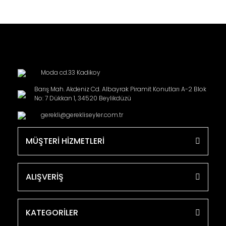
Moda cd.33 Kadikoy
Barış Mah. Akdeniz Cd. Albayrak Piramit Konutları A-2 Blok
No: 7 Dükkan 1, 34520 Beylikdüzü
gerekli@gerekliseyler.com.tr
MÜŞTERİ HİZMETLERİ
ALIŞVERİŞ
KATEGORİLER