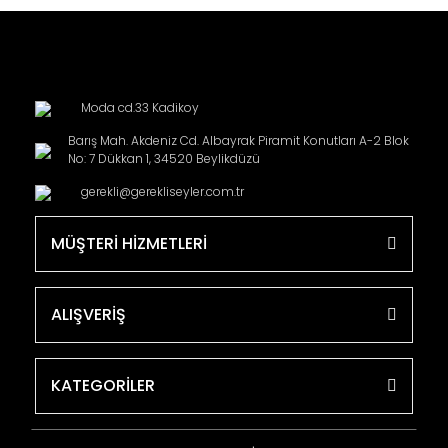
Moda cd.33 Kadikoy
Barış Mah. Akdeniz Cd. Albayrak Piramit Konutları A-2 Blok
No: 7 Dükkan 1, 34520 Beylikdüzü
gerekli@gerekliseyler.com.tr
MÜŞTERİ HİZMETLERİ
ALIŞVERİŞ
KATEGORİLER