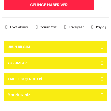
GELİNCE HABER VER
Fiyat Alarmı
Yorum Yaz
Tavsiye Et
Paylaş
ÜRÜN BILGISI
YORUMLAR
TAKSIT SEÇENEKLERI
ÖNERILERINIZ