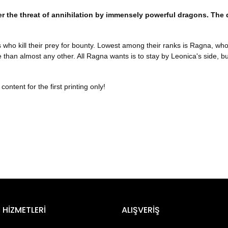
der the threat of annihilation by immensely powerful dragons. Th
 who kill their prey for bounty. Lowest among their ranks is Ragna, wh
 than almost any other. All Ragna wants is to stay by Leonica's side, bu
ntent for the first printing only!
er konularda yetersiz gördüğünüz noktaları öneri formunu kullanarak tara
 HİZMETLERİ
ALIŞVERİŞ
 çok güzel bi seri ve türkçe çeviri bir şekilde satılmaması çok yazık