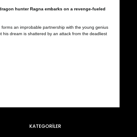
e dragon hunter Ragna embarks on a revenge-fueled
o forms an improbable partnership with the young genius
t his dream is shattered by an attack from the deadliest
fımıza iletebilirsiniz.
KATEGORİLER