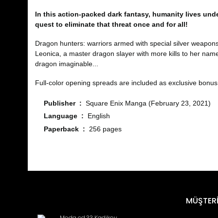
In this action-packed dark fantasy, humanity lives un
quest to eliminate that threat once and for all!
Dragon hunters: warriors armed with special silver weapons
Leonica, a master dragon slayer with more kills to her name
dragon imaginable...
Full-color opening spreads are included as exclusive bonus co
Publisher ‏ : ‎
Square Enix Manga (February 23, 2021)
Language ‏ : ‎
English
Paperback ‏ : ‎
256 pages
Bu ürünün fiyat bilgisi, resim, ürün açıklamalarında ve diğ
Görüş ve önerileriniz için teşekkür ederiz.
ragna crimson manga
Ürün resmi kalitesiz, bozuk veya görüntülenemiyor.
MÜŞTERİ
Ürün açıklamasında eksik bilgiler bulunuyor.
lütfen bu manganın türkçesini ne zaman yayınlarsınız gerçekten
Moda cd.33 Kadikoy