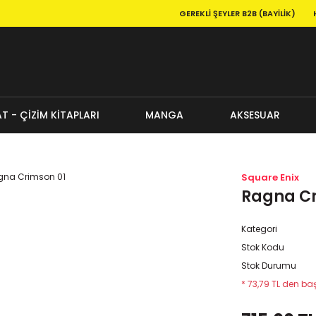
GEREKLI ŞEYLER B2B (BAYILIK)
T - ÇİZİM KİTAPLARI
MANGA
AKSESUAR
Square Enix
Ragna Cr
Kategori
Stok Kodu
Stok Durumu
* 73,79 TL den baş