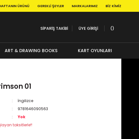
HAFTANIN ÜRÜNÜ
GEREKLI ŞEYLER
MARKALARIMIZ
BIZ KIMIZ
SİPARİŞ TAKİBİ
ÜYE GİRİŞİ
ART & DRAWING BOOKS
KART OYUNLARI
imson 01
İngilizce
9781646090563
Yok
layan taksitlerle!!