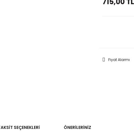
715,00 TL
GELİNC
Fiyat Alarmı
TAKSIT SEÇENEKLERI
ÖNERILERINIZ