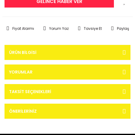
GELİNCE HABER VER
Fiyat Alarmı
Yorum Yaz
Tavsiye Et
Paylaş
ÜRÜN BILGISI
YORUMLAR
TAKSIT SEÇENEKLERI
ÖNERILERINIZ