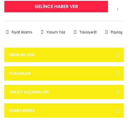
GELİNCE HABER VER
Fiyat Alarmı
Yorum Yaz
Tavsiye Et
Paylaş
ÜRÜN BILGISI
YORUMLAR
TAKSIT SEÇENEKLERI
ÖNERILERINIZ