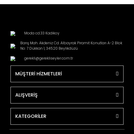
Moda cd.33 Kadikoy
Barış Mah. Akdeniz Cd. Albayrak Piramit Konutları A-2 Blok
No: 7 Dükkan 1, 34520 Beylikdüzü
gerekli@gerekliseyler.com.tr
MÜŞTERİ HİZMETLERİ
ALIŞVERİŞ
KATEGORİLER